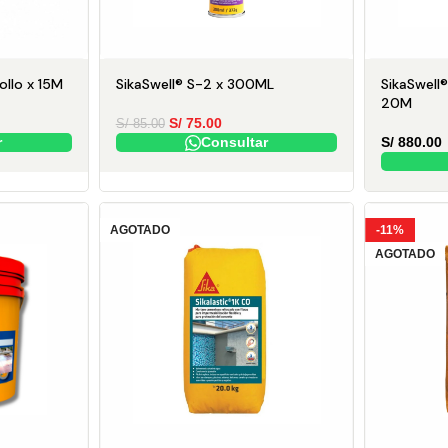
Email
ollo x 15M
SikaSwell® S-2 x 300ML
SikaSwell
20M
S/
75.00
S/
85.00
🏗️ Quiero cons
r
Consultar
S/
880.00
SIKA
AGOTADO
-11%
AGOTADO