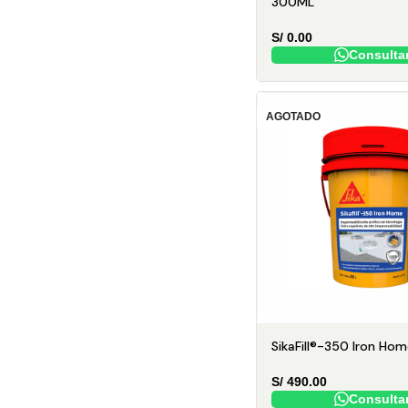
300ML
S/
0.00
Consulta
AGOTADO
SikaFill®-350 Iron Ho
S/
490.00
Consulta