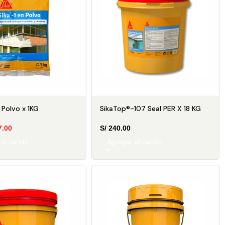
 Polvo x 1KG
SikaTop®-107 Seal PER X 18 KG
7.00
S/
240.00
al carrito
Agregar al carrito