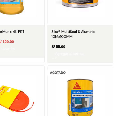
erMur x 4L PET
Sika® MultiSeal S Aluminio
10Mx100MM
/
120.00
S/
55.00
al carrito
Agregar al carrito
YAMOS
AGOTADO
OS
mejor y recibe
ectamente en tu