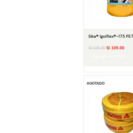
Sika® Igolflex®-175 PE
S/
105.00
S/
125.00
Agregar al carrito
AGOTADO