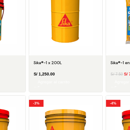
Sika®-1 x 200L
Sika®-1 en
S/
1,250.00
S/
S/
7.50
Agregar al carrito
Agregar 
-3%
-4%