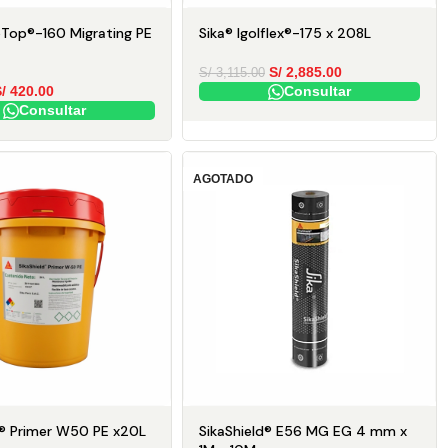
Top®-160 Migrating PE
Sika® Igolflex®-175 x 208L
S/
2,885.00
S/
3,115.00
/
420.00
Consultar
Consultar
AGOTADO
d® Primer W50 PE x20L
SikaShield® E56 MG EG 4 mm x