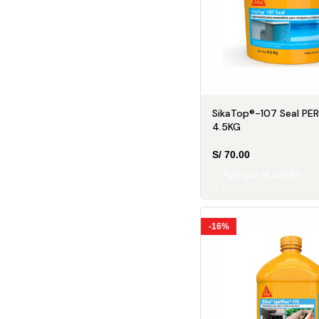
SikaTop®-107 Seal PER
4.5KG
S/
70.00
Agregar al carrito
-16%