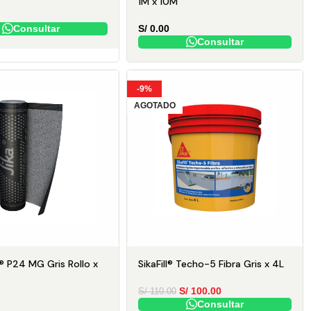
1M x 10M
Consultar
S/
0.00
Consultar
-9%
AGOTADO
d® P24 MG Gris Rollo x
SikaFill® Techo-5 Fibra Gris x 4L
S/
100.00
S/
110.00
Consultar