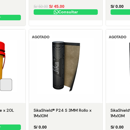
S/
45.00
S/
0.00
S/
50.00
Consultar
r
AGOTADO
AGOTADO
me x 20L
SikaShield® P24 S 3MM Rollo x
SikaShiel
1Mx10M
1Mx10M
r
S/
0.00
S/
0.00