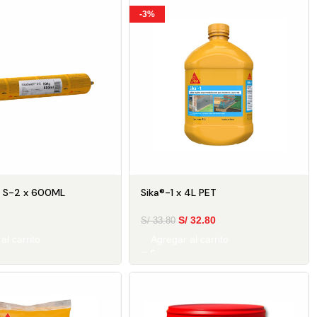
-3%
® S-2 x 600ML
Sika®-1 x 4L PET
S/
32.80
S/
33.80
al carrito
Agregar al carrito