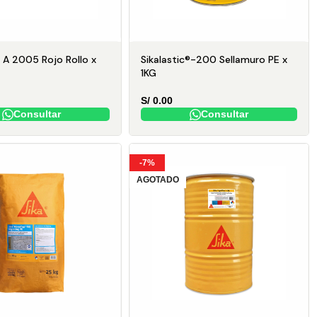
® A 2005 Rojo Rollo x
Sikalastic®-200 Sellamuro PE x
1KG
truir con
S/
0.00
Consultar
Consultar
-7%
AGOTADO