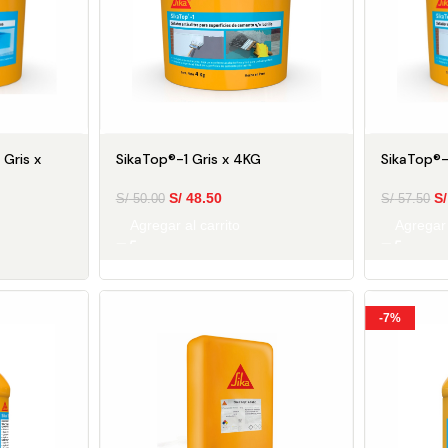
 Gris x
SikaTop®-1 Gris x 4KG
SikaTop®-
S/
48.50
S/
S/
50.00
S/
57.50
Agregar al carrito
Agregar 
-7%