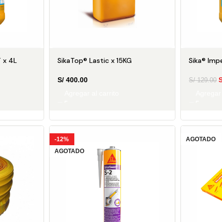
T x 4L
SikaTop® Lastic x 15KG
Sika® Imp
S/
400.00
S
S/
129.00
Agregar al carrito
Agregar 
CONSTRU
-12%
AGOTADO
JUNT
AGOTADO
Ahorra, construye 
👉
consejos prácticos dir
correo.