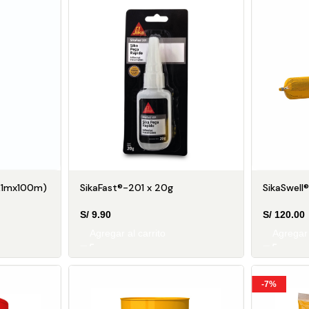
SikaFast®-201 x 20g
SikaSwell
1,1mx100m)
S/
9.90
S/
120.00
Agregar al carrito
Agregar 
-7%