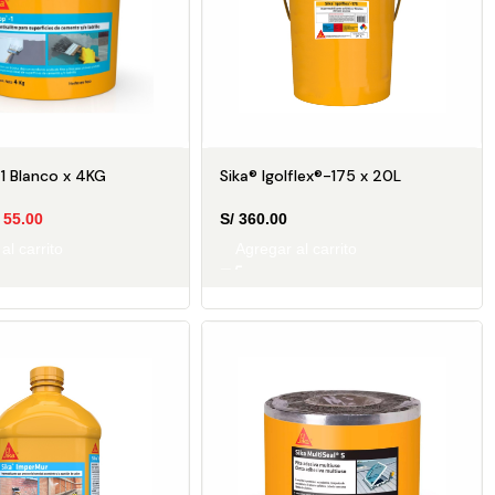
1 Blanco x 4KG
Sika® Igolflex®-175 x 20L
55.00
S/
360.00
al carrito
Agregar al carrito