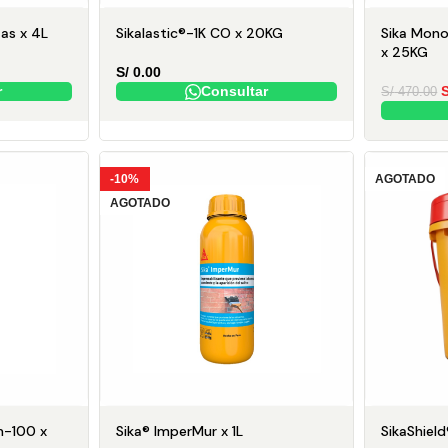
zas x 4L
Sikalastic®-1K CO x 20KG
Sika Mono
x 25KG
S/
0.00
r
Consultar
S
S/
470.00
-10%
AGOTADO
AGOTADO
m-100 x
Sika® ImperMur x 1L
SikaShiel