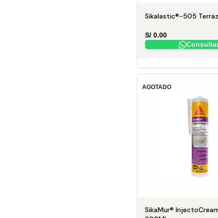
Sikalastic®-505 Terra
S/
0.00
Consulta
AGOTADO
SikaMur® InjectoCrea