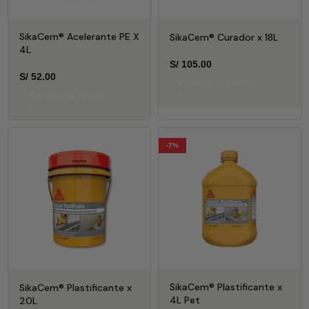
SikaCem® Acelerante PE X
SikaCem® Curador x 18L
4L
S/
105.00
S/
52.00
Agregar al carrito
Agregar al carrito
-7%
SikaCem® Plastificante x
SikaCem® Plastificante x
4L Pet
20L