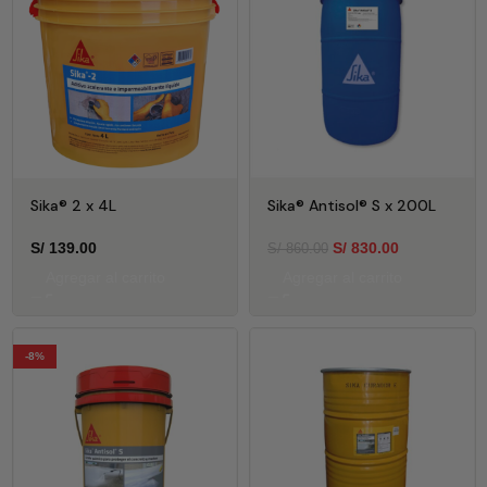
Sika® 2 x 4L
Sika® Antisol® S x 200L
S/
139.00
S/
830.00
S/
860.00
Agregar al carrito
Agregar al carrito
-8%