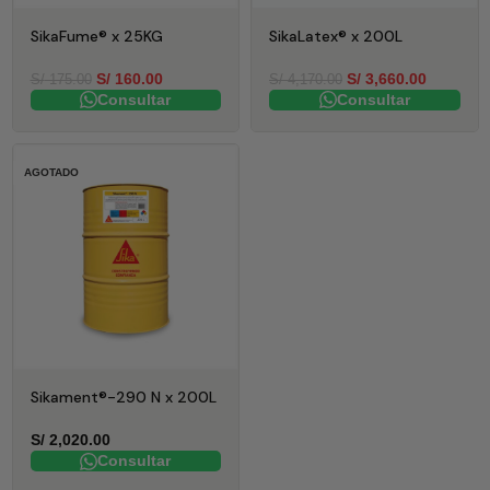
SikaFume® x 25KG
SikaLatex® x 200L
S/
160.00
S/
3,660.00
S/
175.00
S/
4,170.00
Consultar
Consultar
AGOTADO
Sikament®-290 N x 200L
S/
2,020.00
Consultar