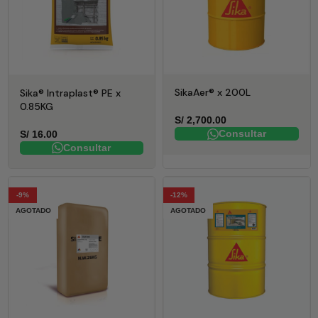
SikaAer® x 200L
Sika® Intraplast® PE x
0.85KG
S/
2,700.00
Consultar
S/
16.00
Consultar
-9%
-12%
AGOTADO
AGOTADO