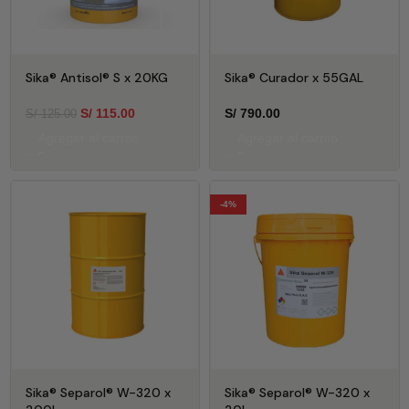
Sika® Antisol® S x 20KG
Sika® Curador x 55GAL
S/
115.00
S/
790.00
S/
125.00
Agregar al carrito
Agregar al carrito
-4%
Sika® Separol® W-320 x
Sika® Separol® W-320 x