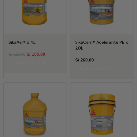
SikaAer® x 4L
SikaCem® Acelerante PE x
20L
S/
105.00
S/
115.00
S/
260.00
Agregar al carrito
Agregar al carrito