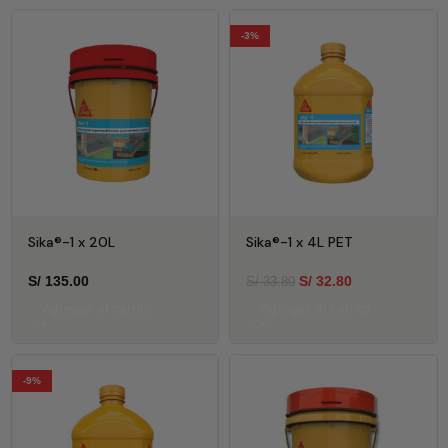
-3%
Sika®-1 x 20L
Sika®-1 x 4L PET
S/
135.00
S/
32.80
S/
33.80
Agregar al carrito
Agregar al carrito
-9%