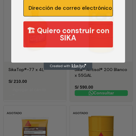
Email
AGOTADO
🏗️ Quiero construir con
SIKA
SikaTop®-77 x 4L
Sika® Antisol® 200 Blanco
x 55GAL
S/
210.00
S/
590.00
Agregar al carrito
Consultar
AGOTADO
AGOTADO