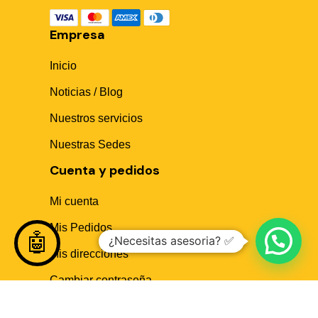
🤖
Empresa
Hola! Soy Sika Center AI👋
Inicio
¿Necesitas asesoría técnica, fichas en PDF o buscas
algún producto?
Noticias / Blog
Nuestros servicios
Nuestras Sedes
Cuenta y pedidos
Mi cuenta
Mis Pedidos
🤖
¿Necesitas asesoria? ✅
Mis direcciones
Cambiar contraseña
Ayuda al cliente