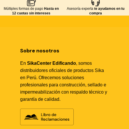
Múltiples formas de pago
Hasta en
Asesoría experta
te ayudamos en tu
12 cuotas sin intereses
compra
Sobre nosotros
En
SikaCenter Edificando
, somos
distribuidores oficiales de productos Sika
en Perú. Ofrecemos soluciones
profesionales para construcción, sellado e
Sika Center AI
impermeabilización con respaldo técnico y
garantía de calidad.