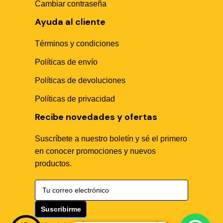
Cambiar contraseña
Ayuda al cliente
Términos y condiciones
Políticas de envío
🤖
Políticas de devoluciones
Políticas de privacidad
Hola! Soy Sika Center AI👋
¿Necesitas asesoría técnica, fichas en PDF o buscas
Recibe novedades y ofertas
algún producto?
Suscríbete a nuestro boletín y sé el primero
en conocer promociones y nuevos
productos.