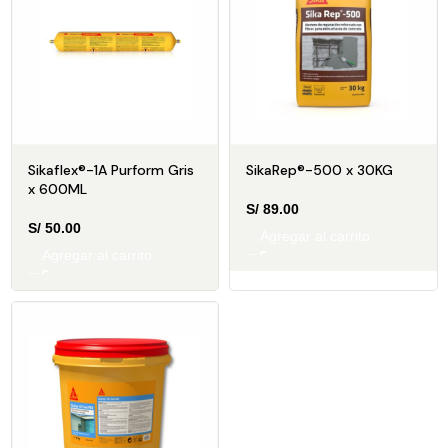
Sikaflex®-1A Purform Gris
SikaRep®-500 x 30KG
x 600ML
S/
89.00
S/
50.00
Agregar al carrito
Agregar al carrito