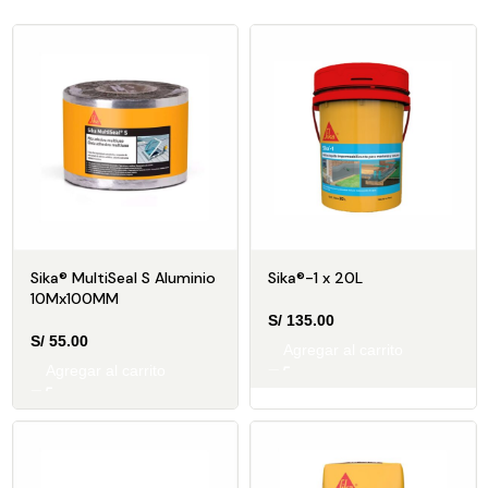
Sika® MultiSeal S Aluminio
Sika®-1 x 20L
10Mx100MM
S/
135.00
S/
55.00
Agregar al carrito
Agregar al carrito