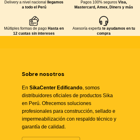
SIKA
Delivery a nivel nacional
llegamos
Pagos 100% seguros
Visa,
a todo el Perú
Mastercard, Amex, Diners y más
Múltiples formas de pago
Hasta en
Asesoría experta
te ayudamos en tu
12 cuotas sin intereses
compra
Sobre nosotros
En
SikaCenter Edificando
, somos
distribuidores oficiales de productos Sika
en Perú. Ofrecemos soluciones
profesionales para construcción, sellado e
impermeabilización con respaldo técnico y
garantía de calidad.