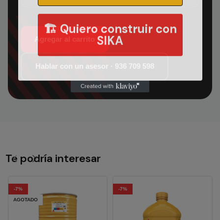
🏗️ Quiero construir con
SIKA
Agregar al carrito
Hablar con un asesor · 936 709 598
Te podría interesar
-7%
-7%
AGOTADO