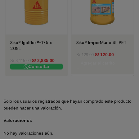
Sika® Igolflex®-175 x
Sika® ImperMur x 4L PET
208L
S/
120.00
S/
129.00
S/
2,885.00
S/
3,115.00
Agregar al carrito
Consultar
Solo los usuarios registrados que hayan comprado este producto
pueden hacer una valoración.
Valoraciones
No hay valoraciones aún.