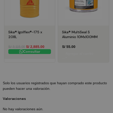
Sika® Igolflex®-175 x
Sika® MultiSeal S
208L
Aluminio 10Mx100MM
S/
2,885.00
S/
55.00
S/
3,115.00
Consultar
Agregar al carrito
Solo los usuarios registrados que hayan comprado este producto
pueden hacer una valoración.
Valoraciones
No hay valoraciones aún.