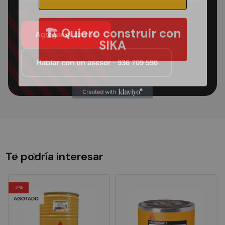
🏗️ Quiero construir con
Agregar al carrito
SIKA
Hablar con un asesor · 936 709 598
Te podría interesar
-7%
AGOTADO