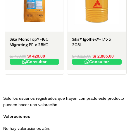
Sika MonoTop®-160
Sika® Igolflex®-175 x
Migrating PE x 25KG
208L
S/
420.00
S/
2,885.00
S/
470.00
S/
3,115.00
Consultar
Consultar
Solo los usuarios registrados que hayan comprado este producto
pueden hacer una valoración.
Valoraciones
No hay valoraciones aún.