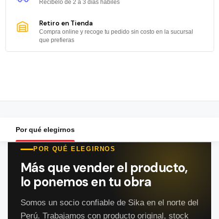
Recíbelo de 2 a 3 días hábiles
Retiro en Tienda
Compra online y recoge tu pedido sin costo en la sucursal
que prefieras
Por qué elegirnos
POR QUÉ ELEGIRNOS
Más que vender el producto,
lo ponemos en tu obra
Somos un socio confiable de Sika en el norte del
Perú. Trabajamos con producto original, stock