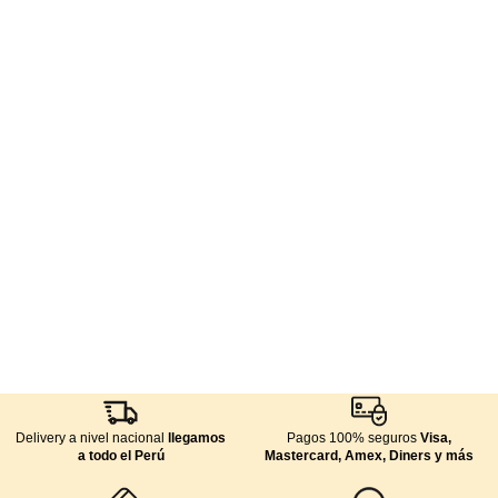
Delivery a nivel nacional
llegamos
Pagos 100% seguros
Visa,
a todo el Perú
Mastercard, Amex, Diners y más