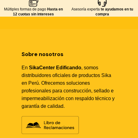
Múltiples formas de pago
Hasta en
Asesoría experta
te ayudamos en tu
12 cuotas sin intereses
compra
Sobre nosotros
En
SikaCenter Edificando
, somos
distribuidores oficiales de productos Sika
en Perú. Ofrecemos soluciones
profesionales para construcción, sellado e
Sika Center AI
impermeabilización con respaldo técnico y
garantía de calidad.