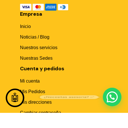
🤖
Empresa
Hola! Soy Sika Center AI👋
Inicio
¿Necesitas asesoría técnica, fichas en PDF o buscas
algún producto?
Noticias / Blog
Nuestros servicios
Nuestras Sedes
Cuenta y pedidos
Mi cuenta
Mis Pedidos
🤖
¿Necesitas asesoria? ✅
Mis direcciones
Cambiar contraseña
Ayuda al cliente