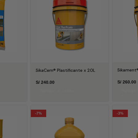
Sikament
SikaCem® Plastificante x 20L
S/
260.00
S/
240.00
Agregar 
Agregar al carrito
-7%
-3%