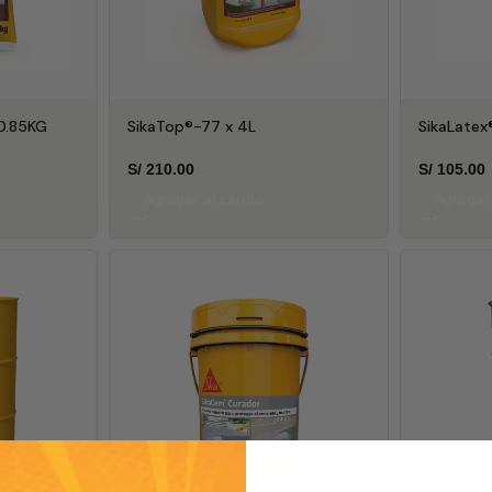
 0.85KG
SikaTop®-77 x 4L
SikaLatex
S/
210.00
S/
105.00
Agregar al carrito
Agregar 