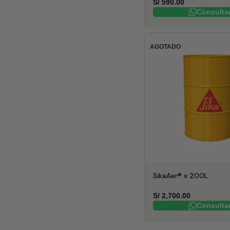
S/
590.00
Consulta
AGOTADO
SikaAer® x 200L
S/
2,700.00
Consulta