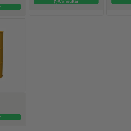
Consultar
r
r