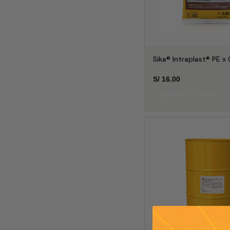
Sika® Intraplast® PE x
S/
16.00
Agregar al carrito