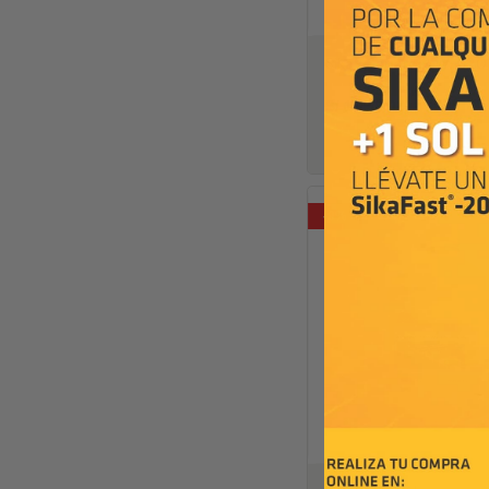
Sika® Separol® W-320
S/
1,750.00
Agregar al carrito
-9%