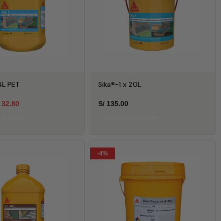
 4L PET
Sika®-1 x 20L
32.80
S/
135.00
al carrito
Agregar al carrito
-4%