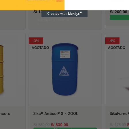
Sika® 2 x 4L
SikaCem® 
S/
139.00
S/
260.00
Agregar al carrito
-3%
-9%
AGOTADO
AGOTADO
anco x
Sika® Antisol® S x 200L
SikaFume
S/
830.00
S
S/
860.00
S/
175.00