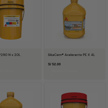
®290 N x 20L
SikaCem® Acelerante PE X 4L
S/
52.00
al carrito
Agregar al carrito