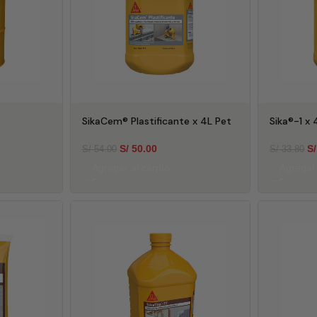
SikaCem® Plastificante x 4L Pet
Sika®-1 x
S/
50.00
S/
S/
54.00
S/
33.80
Agregar al carrito
Agregar 