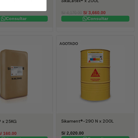
Acelerante PE x 20L
SikaLatex® x 200L
S/
3,660.00
S/
4,170.00
Consultar
Consultar
AGOTADO
Sikament®-290 N x 200L
® x 25KG
S/
2,020.00
/
160.00