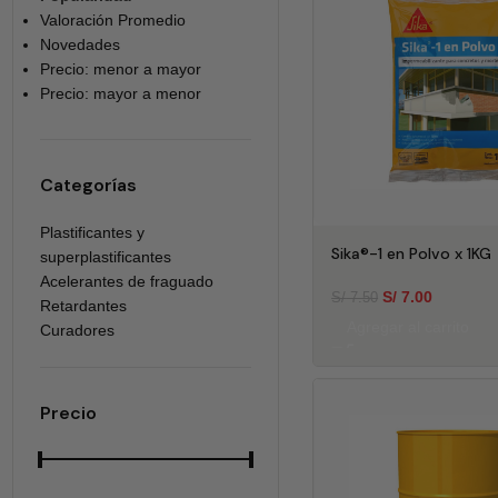
Valoración Promedio
Novedades
Precio: menor a mayor
Precio: mayor a menor
Categorías
Plastificantes y
Sika®-1 en Polvo x 1KG
superplastificantes
Acelerantes de fraguado
S/
7.00
S/
7.50
Retardantes
Agregar al carrito
Curadores
Precio