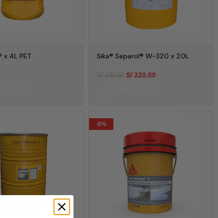
® x 4L PET
Sika® Separol® W-320 x 20L
S/
220.00
S/
230.00
al carrito
Agregar al carrito
-8%