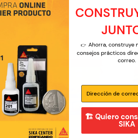
CONSTRU
 x 200L
SikaCem® Curador x 18L
Sika® Cur
JUNT
S/
105.00
S/
790.00
Agregar al carrito
Agregar 
Ahorra, construye 
👉
consejos prácticos dir
correo.
AGOTADO
Email
🏗️ Quiero cons
SIKA