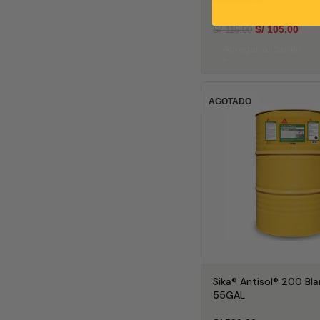
SikaAer® x 4L
S/
105.00
S/
115.00
Agregar al carrito
AGOTADO
Sika® Antisol® 200 Bl
55GAL