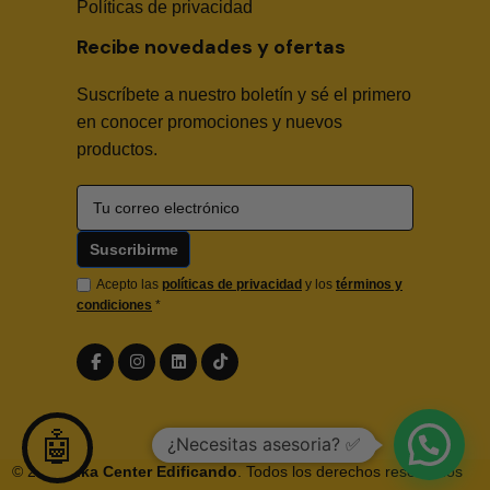
Políticas de privacidad
Recibe novedades y ofertas
Suscríbete a nuestro boletín y sé el primero
🤖
en conocer promociones y nuevos
productos.
Hola! Soy Sika Center AI👋
¿Necesitas asesoría técnica, fichas en PDF o buscas
algún producto?
Acepto las
políticas de privacidad
y los
términos y
condiciones
*
🤖
¿Necesitas asesoria? ✅
© 2026
Sika Center Edificando
. Todos los derechos reservados