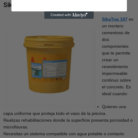
SikaTop 107
SikaTop 107
es
un mortero
cementoso de
dos
componentes
que te permite
crear un
revestimiento
impermeable
continuo sobre
el concreto. Es
ideal cuando:
Quieres una
capa uniforme que proteja todo el vaso de la piscina.
Realizas rehabilitaciones donde la superficie presenta porosidad o
microfisuras.
Necesitas un sistema compatible con agua potable o contacto