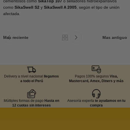
cementosos como
SikaTop 107
o selladores hidroexpansivos
como
SikaSwell S2
y
SikaSwell A 2005
, según el tipo de unión
afectada.
Mas reciente
Mas antiguo
Delivery a nivel nacional
llegamos
Pagos 100% seguros
Visa,
a todo el Perú
Mastercard, Amex, Diners y más
Múltiples formas de pago
Hasta en
Asesoría experta
te ayudamos en tu
12 cuotas sin intereses
compra