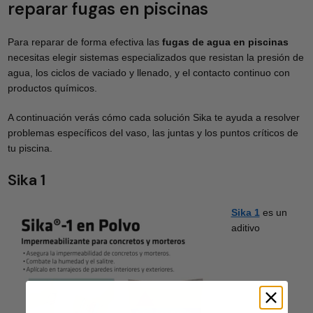
reparar fugas en piscinas
Para reparar de forma efectiva las
fugas de agua en piscinas
necesitas elegir sistemas especializados que resistan la presión de
agua, los ciclos de vaciado y llenado, y el contacto continuo con
productos químicos.
A continuación verás cómo cada solución Sika te ayuda a resolver
problemas específicos del vaso, las juntas y los puntos críticos de
tu piscina.
Sika 1
Sika 1
es un
aditivo