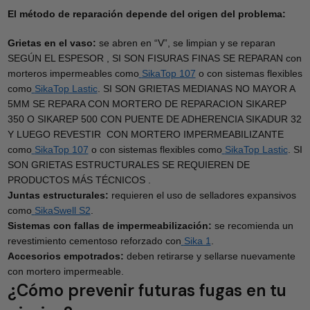
El método de reparación depende del origen del problema:
Grietas en el vaso:
se abren en “V”, se limpian y se reparan
SEGÚN EL ESPESOR , SI SON FISURAS FINAS SE REPARAN con
morteros impermeables como
SikaTop 107
o con sistemas flexibles
como
SikaTop Lastic
. SI SON GRIETAS MEDIANAS NO MAYOR A
5MM SE REPARA CON MORTERO DE REPARACION SIKAREP
350 O SIKAREP 500 CON PUENTE DE ADHERENCIA SIKADUR 32
Y LUEGO REVESTIR CON MORTERO IMPERMEABILIZANTE
como
SikaTop 107
o con sistemas flexibles como
SikaTop Lastic
. SI
SON GRIETAS ESTRUCTURALES SE REQUIEREN DE
PRODUCTOS MÁS TÉCNICOS .
Juntas estructurales:
requieren el uso de selladores expansivos
como
SikaSwell S2
.
Sistemas con fallas de impermeabilización:
se recomienda un
revestimiento cementoso reforzado con
Sika 1
.
Accesorios empotrados:
deben retirarse y sellarse nuevamente
con mortero impermeable.
¿Cómo prevenir futuras fugas en tu