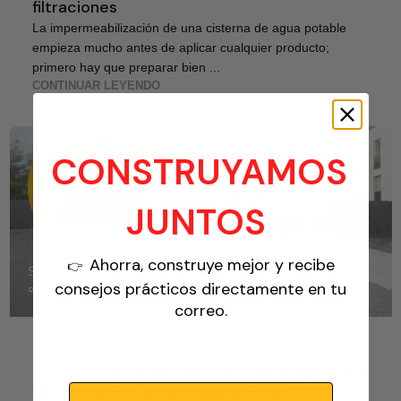
filtraciones
La impermeabilización de una cisterna de agua potable
empieza mucho antes de aplicar cualquier producto;
primero hay que preparar bien ...
CONTINUAR LEYENDO
CONSTRUYAMOS
JUNTOS
Ahorra, construye mejor y recibe
👉
Sika Center Edificando
consejos prácticos directamente en tu
correo.
Impermeabilizantes
05 Feb 2026
Cómo impermeabilizar tu techo: La guía que
te ahorrará miles en reparaciones
Email