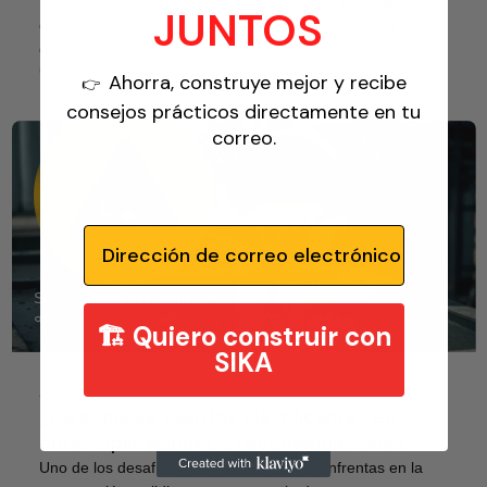
Los morteros de reparación son soluciones técnicas
JUNTOS
esenciales en proyectos de rehabilitación y mantenimiento
de estructuras. Por ende, ...
CONTINUAR LEYENDO
Ahorra, construye mejor y recibe
👉
consejos prácticos directamente en tu
correo.
Email
Sika Center Edificando
🏗️ Quiero construir con
SIKA
Aditivos Para El Concreto
19 Dic 2025
¿Para qué se usan los plastificantes en
obra? Aplicaciones y recomendaciones
Uno de los desafíos más habituales que enfrentas en la