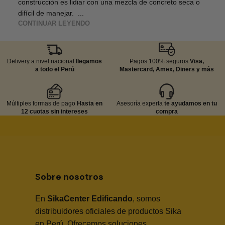
construcción es lidiar con una mezcla de concreto seca o
difícil de manejar. ...
CONTINUAR LEYENDO
Delivery a nivel nacional
llegamos
Pagos 100% seguros
Visa,
a todo el Perú
Mastercard, Amex, Diners y más
Múltiples formas de pago
Hasta en
Asesoría experta
te ayudamos en tu
12 cuotas sin intereses
compra
Sobre nosotros
En
SikaCenter Edificando
, somos
distribuidores oficiales de productos Sika
en Perú. Ofrecemos soluciones