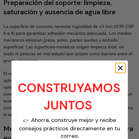
Preparación del soporte: limpieza,
saturación y ausencia de agua libre
La superficie de concreto necesita rugosidad de ±3 mm (ICRI CSP
6 a 9) para garantizar adhesión mecánica adecuada. Los medios
mecánicos eliminan grasa, polvo, partes sueltas y lechada
superficial. Las superficies metálicas exigen limpieza total, sin
óxido ni pinturas en mal estado que actúen como barrera entre el
grout y el soporte.
El concreto se satura con agua limpia varias horas antes de la
aplicación. Los encharcamientos deben evitarse: la condición
CONSTRUYAMOS
óptima es saturada y superficialmente seca (SSS). Con
consistencias muy fluidas esta condición resulta crítica, ya que un
JUNTOS
sustrato seco absorbería rápidamente el agua de la mezcla y
comprometería la resistencia del grout. Una esponja o trapo retira
el agua libre superficial justo antes del vaciado.
Ahorra, construye mejor y recibe
👉
Mezcla y vaciado del mortero fluido para
consejos prácticos directamente en tu
correo.
evitar vacíos y fisuras