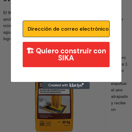
El 90% del agua de mezcla se vierte en un recipiente de boca
ancha. El Sikagrout‑212 se añade gradualmente y se mezcla un
Email
mínimo de 3 minutos con mezclador de bajas revoluciones. El
agua restante se incorpora para ajustar la consistencia hasta
lograr una mezcla homogénea y sin grumos.
🏗️ Quiero construir con
El
SIKA
mortero
reposa 1
minuto
para
expulsar
el aire
atrapado
y recibe
un