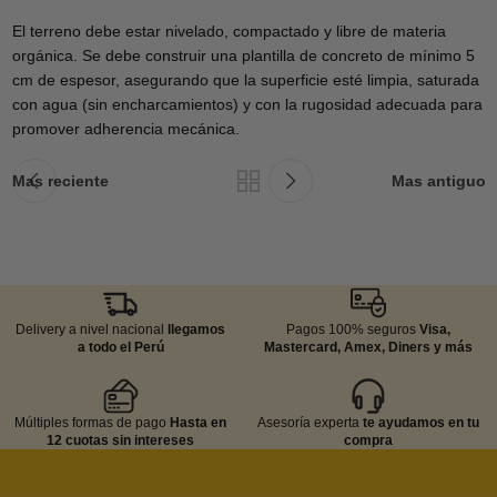
El terreno debe estar nivelado, compactado y libre de materia
orgánica. Se debe construir una plantilla de concreto de mínimo 5
cm de espesor, asegurando que la superficie esté limpia, saturada
con agua (sin encharcamientos) y con la rugosidad adecuada para
promover adherencia mecánica.
Mas reciente
Mas antiguo
Delivery a nivel nacional
llegamos
Pagos 100% seguros
Visa,
a todo el Perú
Mastercard, Amex, Diners y más
Múltiples formas de pago
Hasta en
Asesoría experta
te ayudamos en tu
12 cuotas sin intereses
compra