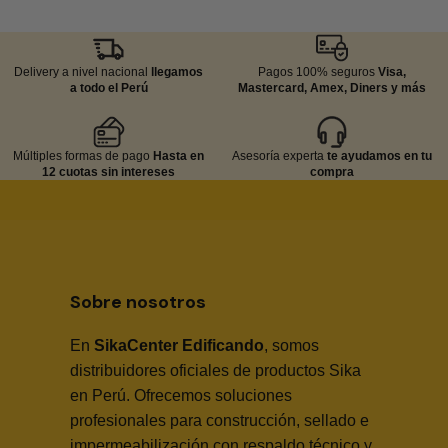
Delivery a nivel nacional
llegamos
Pagos 100% seguros
Visa,
a todo el Perú
Mastercard, Amex, Diners y más
Múltiples formas de pago
Hasta en
Asesoría experta
te ayudamos en tu
12 cuotas sin intereses
compra
Sobre nosotros
En
SikaCenter Edificando
, somos
distribuidores oficiales de productos Sika
en Perú. Ofrecemos soluciones
profesionales para construcción, sellado e
impermeabilización con respaldo técnico y