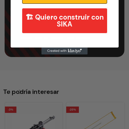
🏗️ Quiero construir con
Agregar al carrito
SIKA
Hablar con un asesor · 936 709 598
Te podría interesar
-3%
-20%