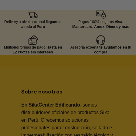
Delivery a nivel nacional
llegamos
Pagos 100% seguros
Visa,
a todo el Perú
Mastercard, Amex, Diners y más
Múltiples formas de pago
Hasta en
Asesoría experta
te ayudamos en tu
12 cuotas sin intereses
compra
Sobre nosotros
En
SikaCenter Edificando
, somos
distribuidores oficiales de productos Sika
en Perú. Ofrecemos soluciones
profesionales para construcción, sellado e
impermeabilización con respaldo técnico y