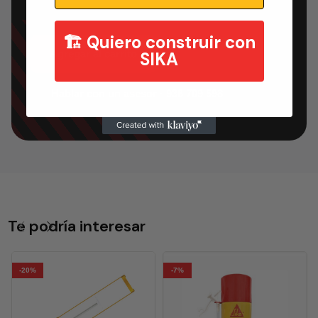
🏗️ Quiero construir con
Agregar al carrito
SIKA
Hablar con un asesor · 936 709 598
Te podría interesar
-20%
-7%