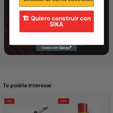
🏗️ Quiero construir con
SIKA
Agregar al carrito
Hablar con un asesor · 936 709 598
Te podría interesar
-3%
-13%