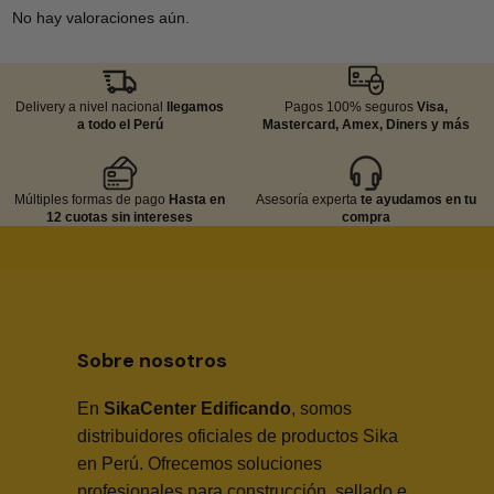
No hay valoraciones aún.
Delivery a nivel nacional
llegamos
Pagos 100% seguros
Visa,
a todo el Perú
Mastercard, Amex, Diners y más
Múltiples formas de pago
Hasta en
Asesoría experta
te ayudamos en tu
12 cuotas sin intereses
compra
Sobre nosotros
En
SikaCenter Edificando
, somos
distribuidores oficiales de productos Sika
en Perú. Ofrecemos soluciones
profesionales para construcción, sellado e