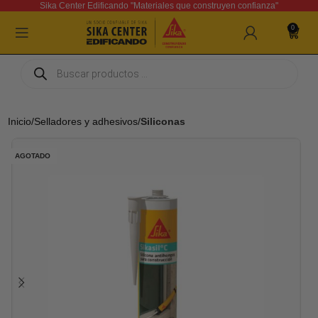
Sika Center Edificando "Materiales que construyen confianza"
0
Inicio
Selladores y adhesivos
Siliconas
AGOTADO