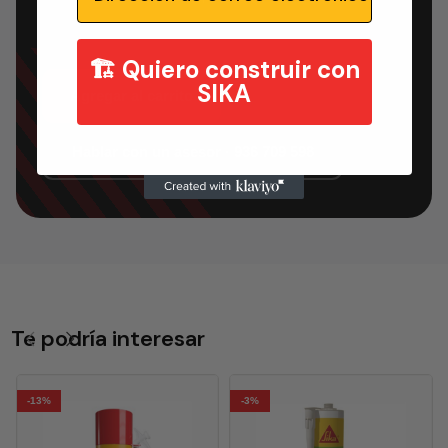
🏗️ Quiero construir con
SIKA
Agregar al carrito
Hablar con un asesor · 936 709 598
Te podría interesar
-13%
-3%