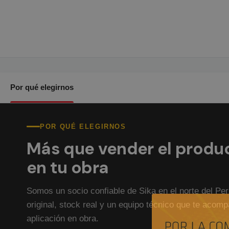
Por qué elegirnos
POR QUÉ ELEGIRNOS
Más que vender el produ
en tu obra
Somos un socio confiable de Sika en el norte del Pe
original, stock real y un equipo técnico que te acom
aplicación en obra.