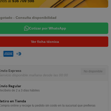
anos al
936 709 598
gotado - Consulta disponibilidad
Cotizar por WhatsApp
Ver ficha técnica
Envío Express
Servicio disponible mañana desde las 00:00
Envío Regular
Recíbelo de 2 a 3 días hábiles
Retiro en Tienda
Compra online y recoge tu pedido sin costo en la sucursal que prefieras