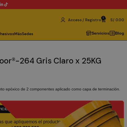
0
Acceso / Registro
S/
0.00
Servicios
Blog
dhesivos
Más
Sedes
loor®-264 Gris Claro x 25KG
nto epóxico de 2 componentes aplicado como capa de terminación.
ICIO EXPERTO
as que apliquemos el producto,