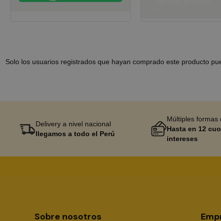
Agregar al carrito
Solo los usuarios registrados que hayan comprado este producto pu
Múltiples formas
Delivery a nivel nacional
Hasta en 12 cuo
llegamos a todo el Perú
intereses
Sika Center AI
Sobre nosotros
Emp