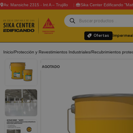
Av. Mansiche 2315 - Int A – Trujillo
Sika Center Edificando "Mat
Ofertas
Impermeab
Inicio
Protección y Revestimientos Industriales
Recubrimientos prote
AGOTADO