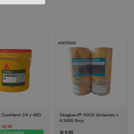
AGOTADO
r® CureHard-24 x 4KG
Sikaguard®-5300 Antiacido x
6.34KG Rojo
/
35.50
Consultar
S/
0.00