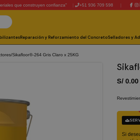
eriales que construyen confianza"
+51 936 709 598
ilizantes
Reparación y Reforzamiento del Concreto
Selladores y A
ctores
Sikafloor®-264 Gris Claro x 25KG
Sikaf
S/
0.00
Revestimie
SERV
Si dese