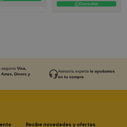
Consultar
 seguros
Visa,
Asesoría experta
te ayudamos
 Amex, Diners y
en tu compra
iente
Recibe novedades y ofertas