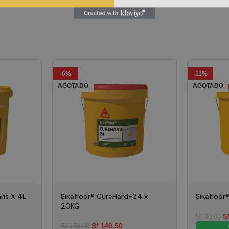
-6%
-11%
AGOTADO
AGOTADO
ris X 4L
Sikafloor® CureHard-24 x
Sikafloo
20KG
S
S/
40.00
S/
140.50
S/
150.00