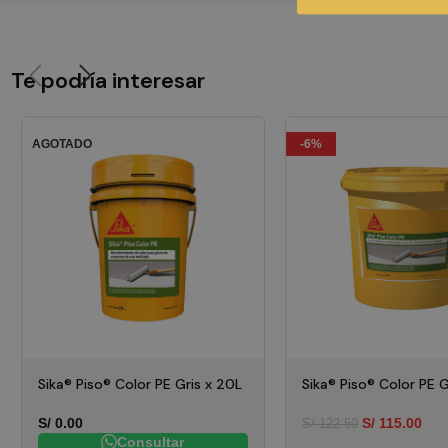
Te podría interesar
AGOTADO
-6%
Sika® Piso® Color PE Gris x 20L
Sika® Piso® Color PE G
S/
0.00
S/
115.00
S/
122.50
Consultar