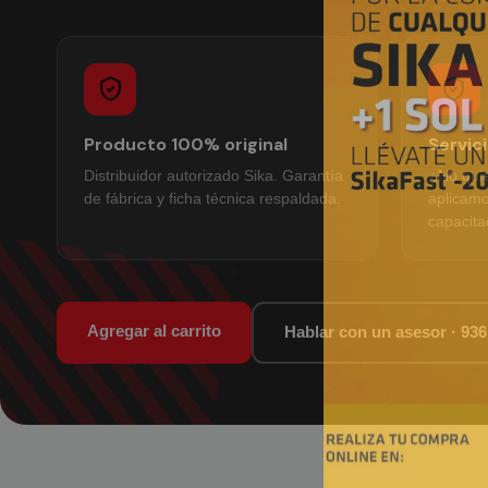
Producto 100% original
Servic
Distribuidor autorizado Sika. Garantía
¿No quie
de fábrica y ficha técnica respaldada.
aplicamo
capacita
Agregar al carrito
Hablar con un asesor · 936