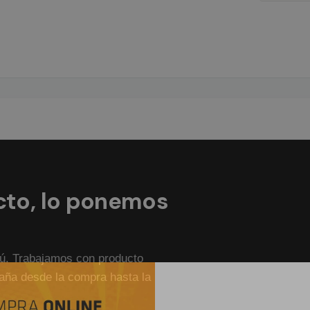
cto, lo ponemos
rú. Trabajamos con producto
paña desde la compra hasta la