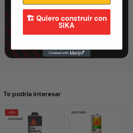
🏗️ Quiero construir con
Agregar al carrito
SIKA
Hablar con un asesor · 936 709 598
Te podría interesar
-13%
AGOTADO
AGOTADO