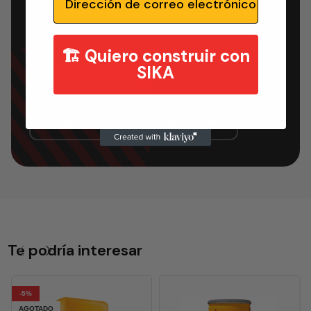
rendimiento correcto para tu tipo de encofrado.
🏗️ Quiero construir con
SIKA
Agregar al carrito
Hablar con un asesor · 936 709 598
Te podría interesar
-5%
AGOTADO