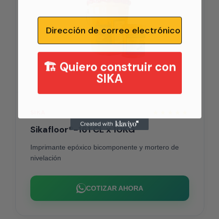
Email
🏗️ Quiero construir con
SIKA
★★★★★
SIKA
Sikafloor®-161 CL x 10KG
Imprimante epóxico bicomponente y mortero de
nivelación
COTIZAR AHORA