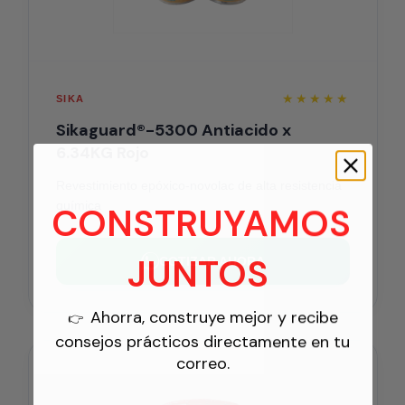
★★★★★
SIKA
Sikaguard®-5300 Antiacido x
6.34KG Rojo
Revestimiento epóxico-novolac de alta resistencia
química
CONSTRUYAMOS
JUNTOS
COTIZAR AHORA
Ahorra, construye mejor y recibe
👉
consejos prácticos directamente en tu
correo.